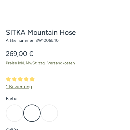
SITKA Mountain Hose
Artikelnummer:
SW10055.10
Regulärer Preis:
269,00 €
Preise inkl. MwSt. zzgl. Versandkosten
Durchschnittliche Bewertung von 5 von 5 Sternen
1 Bewertung
auswählen
Farbe
Dirt
Open Country
Subalpine
(Diese Option ist zurzeit nicht verfügbar.)
(Diese Option ist zurzeit nicht verfügbar.)
auswählen