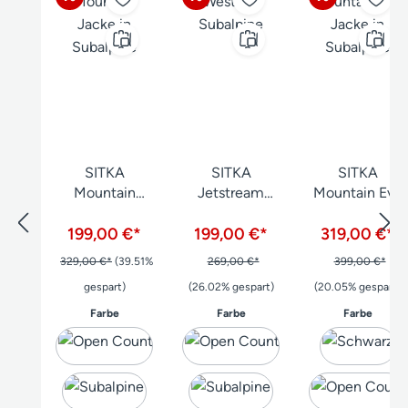
SITKA
SITKA
SITKA
Mountain
Jetstream
Mountain Evo
Jacke
Weste NEU
Jacke
199,00 €*
199,00 €*
319,00 €*
329,00 €*
(39.51%
269,00 €*
399,00 €*
gespart)
(26.02% gespart)
(20.05% gespart)
auswählen
auswählen
auswä
Farbe
Farbe
Farbe