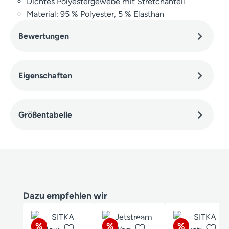
Dichtes Polyestergewebe mit Stretchanteil
Material: 95 % Polyester, 5 % Elasthan
Bewertungen
Eigenschaften
Größentabelle
Produktgalerie überspringen
Dazu empfehlen wir
Rabatt
Rabatt
Rabatt
%
%
%