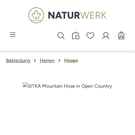
Zum Hauptinhalt springen
Bekleidung
Herren
Hosen
Bildergalerie überspringen