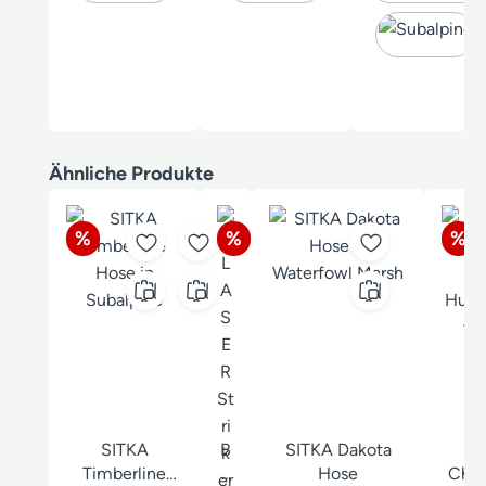
Produktgalerie überspringen
Ähnliche Produkte
Rabatt
Rabatt
Rab
%
%
%
SITKA
B
SITKA Dakota
B
Timberline
L
Hose
Char