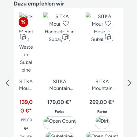
Produktgalerie überspringen
Dazu empfehlen wir
Rabatt
%
SITKA
SITKA
SITKA
Mount
Mountain
Mountain
ain
Handschuh
Hose
Weste
139,0
179,00 €*
269,00 €*
0 €*
auswählen
auswählen
Farbe
Farbe
199,00
€*
(30.15%