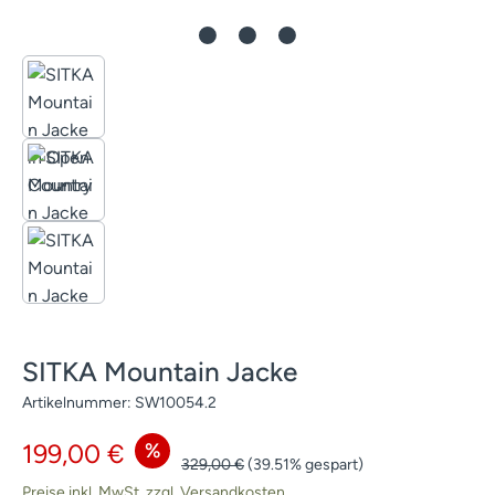
SITKA Mountain Jacke
Artikelnummer:
SW10054.2
Verkaufspreis:
%
199,00 €
Regulärer Preis:
329,00 €
(39.51% gespart)
Preise inkl. MwSt. zzgl. Versandkosten