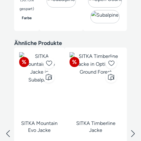
gespart)
auswählen
Farbe
Produktgalerie überspringen
Ähnliche Produkte
Rabatt
Rabatt
%
%
SITKA Mountain
SITKA Timberline
Evo Jacke
Jacke