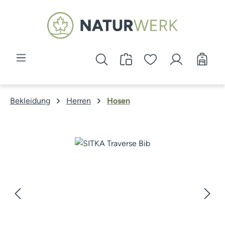
Zum Hauptinhalt springen
Bekleidung
Herren
Hosen
Bildergalerie überspringen