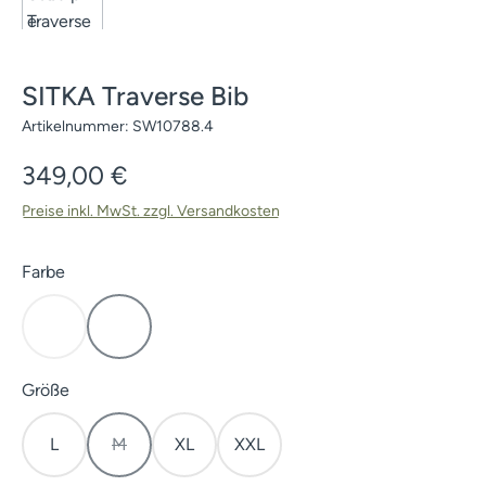
SITKA Traverse Bib
Artikelnummer:
SW10788.4
Regulärer Preis:
349,00 €
Preise inkl. MwSt. zzgl. Versandkosten
auswählen
Farbe
Elevated II
Subalpine
(Diese Option ist zurzeit nicht verfügbar.)
(Diese Option ist zurzeit nicht verfügbar.)
auswählen
Größe
L
M
XL
XXL
(Diese Option ist zurzeit nicht verfügbar.)