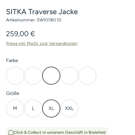
SITKA Traverse Jacke
Artikelnummer:
SW10780.10
Regulärer Preis:
259,00 €
Preise inkl. MwSt. zzgl. Versandkosten
auswählen
Farbe
Deep Lichen
Elevated II
Subalpine
Waterfowl Marsh
Waterfowl Timber
auswählen
Größe
M
L
XL
XXL
Click & Collect in unserem Geschäft in Bielefeld