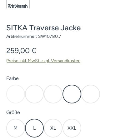
SITKA Traverse Jacke
Artikelnummer:
SW10780.7
Regulärer Preis:
259,00 €
Preise inkl. MwSt. zzgl. Versandkosten
auswählen
Farbe
Deep Lichen
Elevated II
Subalpine
Waterfowl Marsh
Waterfowl Timber
(Diese Option ist zurzeit nicht verfügbar.)
auswählen
Größe
M
L
XL
XXL