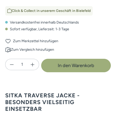
Click & Collect in unserem Geschäft in Bielefeld
Versandkostenfrei innerhalb Deutschlands
Sofort verfügbar, Lieferzeit: 1-3 Tage
Zum Merkzettel hinzufügen
Zum Vergleich hinzufügen
Produkt Anzahl: Gib den gewünschten Wert e
In den Warenkorb
SITKA TRAVERSE JACKE -
BESONDERS VIELSEITIG
EINSETZBAR